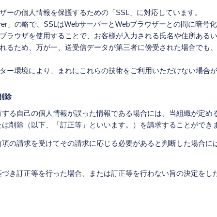
ーザーの個人情報を保護するための「SSL」に対応しています。
ket Layer」の略で、SSLはWebサーバーとWebブラウザーとの間
ブラウザを使用することで、お客様が入力される氏名や住所ある
れるため、万が一、送受信データが第三者に傍受された場合でも
ター環境により、まれにこれらの技術をご利用いただけない場合
削除
有する自己の個人情報が誤った情報である場合には、当組織が定め
たは削除（以下、「訂正等」といいます。）を請求することができ
前項の請求を受けてその請求に応じる必要があると判断した場合に
。
基づき訂正等を行った場合、または訂正等を行わない旨の決定をし